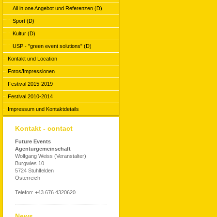
All in one Angebot und Referenzen (D)
Sport (D)
Kultur (D)
USP - "green event solutions" (D)
Kontakt und Location
Fotos/Impressionen
Festival 2015-2019
Festival 2010-2014
Impressum und Kontaktdetails
Kontakt - contact
Future Events
Agenturgemeinschaft
Wolfgang Weiss (Veranstalter)
Burgwies 10
5724 Stuhlfelden
Österreich
Telefon: +43 676 4320620
News