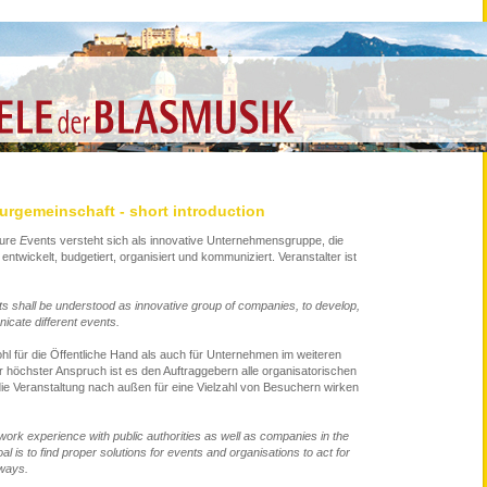
urgemeinschaft - short introduction
ture
E
vents versteht sich als innovative Unternehmensgruppe, die
entwickelt, budgetiert, organisiert und kommuniziert. Veranstalter ist
s shall be understood as innovative group of companies, to develop,
cate different events.
ohl für die Öffentliche Hand als auch für Unternehmen im weiteren
 höchster Anspruch ist es den Auftraggebern alle organisatorischen
e Veranstaltung nach außen für eine Vielzahl von Besuchern wirken
ork experience with public authorities as well as companies in the
l is to find proper solutions for events and organisations to act for
 ways.