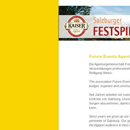
Future Events Agent
Die Agenturgemeinschaft Fu
Veranstaltungen professionel 
Wolfgang Weiss.
The association Future Event
budget, organize and communi
Seit Jahren arbeiten wir sow
Umkreis von Salzburg. Unser
Sorgen abzunehmen, damit di
kann.
Since years we grow up our w
perimeter of Salzburg. Our goa
the biggest audience in best