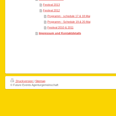
Festival 2013
Festival 2012
Programm - schedule 17.& 18.Mai
Programm - Schedule 19.& 20.Mai
Festival 2010 & 2011
Impressum und Kontaktdetails
Druckversion
|
Sitemap
© Future Events Agenturgemeinschaft