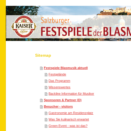
Sitemap
Festspiele Blasmusik aktuell
Festgelände
Das Programm
Wissenswertes
Backline Information für Musiker
Sponsoren & Partner (D)
Besucher - visitors
Gastronomie am Residenzplatz
Was Sie kulinarisch erwartet
Green Event - was ist das?