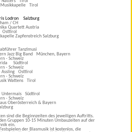
 Natters Tirol
Musikkapelle Tirol
ris Lodron Salzburg
Cham / CH
a Quartett Austria
Osttirol
apelle Zapfenstreich Salzburg
tabführer Tanzlmusi
rn Jazz Big Band München, Bayern
rn - Schweiz
rida Südtirol
rn - Schweiz
Assling Osttirol
rn - Schweiz
sik Wattens Tirol
 Untermais Südtirol
rn - Schweiz
aus Oberösterreich & Bayern
alzburg
n sind die Beginnzeiten des jeweiligen Auftritts.
 den Gruppen 10-15 Minuten Umbauzeiten auf der
nik ein.
 Festspielen der Blasmusik ist kostenlos, die