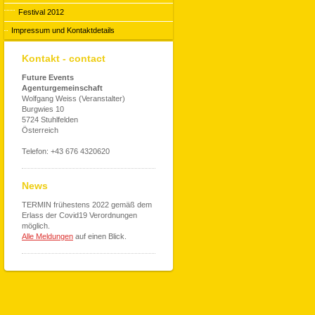
Festival 2012
Impressum und Kontaktdetails
Kontakt - contact
Future Events
Agenturgemeinschaft
Wolfgang Weiss (Veranstalter)
Burgwies 10
5724 Stuhlfelden
Österreich
Telefon: +43 676 4320620
News
TERMIN frühestens 2022 gemäß dem
Erlass der Covid19 Verordnungen
möglich.
Alle Meldungen
auf einen Blick.