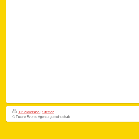
Druckversion
|
Sitemap
© Future Events Agenturgemeinschaft